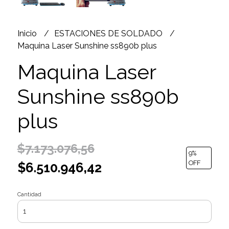
Inicio
ESTACIONES DE SOLDADO
Maquina Laser Sunshine ss890b plus
Maquina Laser
Sunshine ss890b
plus
$7.173.076,56
9
%
OFF
$6.510.946,42
Cantidad