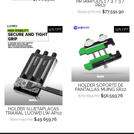
HR (AIRPODS 1 / 2 / 3 /
PRO)
$149.476,09
$77.591,90
51% OFF
29% OFF
HOLDER SOPORTE DE
PANTALLAS MIJING SR22
$79.894,89
$56.593,76
HOLDER SUJETAPLACAS
TRIAXIAL LUOWEI LW-AP02
$102.192,84
$49.659,76