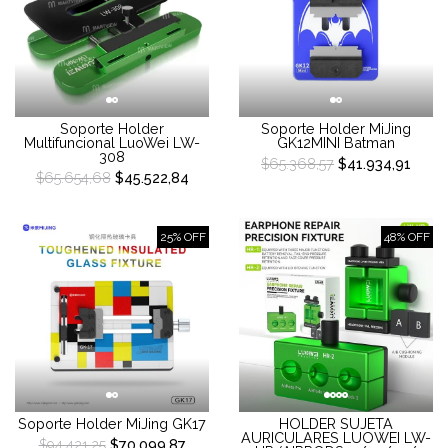
Soporte Holder
Soporte Holder MiJing
Multifuncional LuoWei LW-
GK12MINI Batman
308
$65.368,57
$41.934,91
$65.654,68
$45.522,84
25% OFF
48% OFF
Soporte Holder MiJing GK17
HOLDER SUJETA
AURICULARES LUOWEI LW-
$94.421,25
$70.099,87