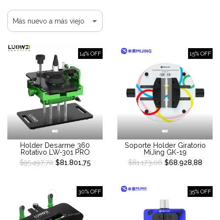
14% OFF
15% OFF
Holder Desarme 360
Soporte Holder Giratorio
Rotativo LW-301 PRO
MiJing GK-19
$95.497,70
$81.801,75
$81.173,06
$68.928,88
30% OFF
35% OFF