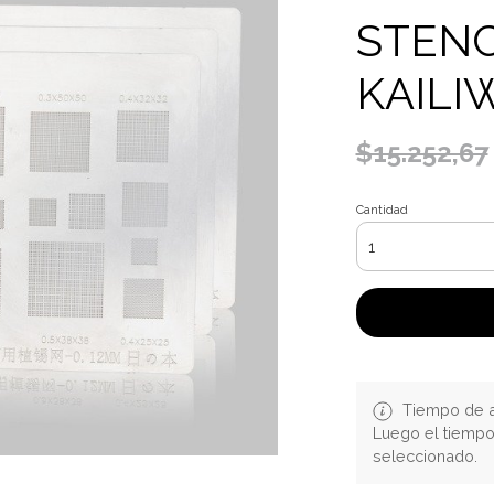
STENC
KAILI
$15.252,67
Cantidad
Tiempo de a
Luego el tiemp
seleccionado.