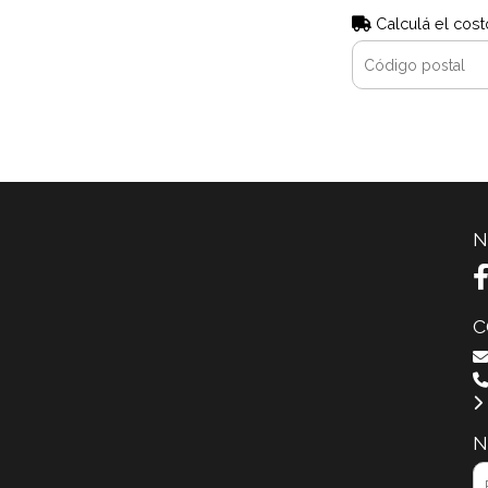
Calculá el cost
N
C
N