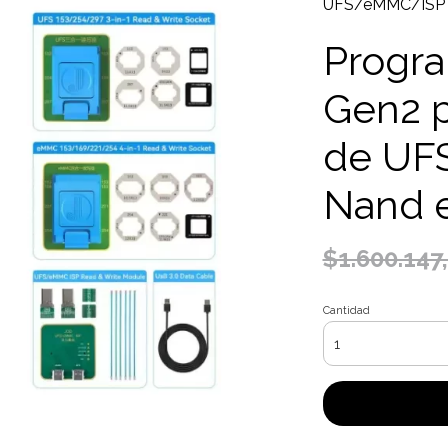
UFS/eMMC/ISP N
Progr
Gen2 p
de UF
Nand 
$1.600.147
Cantidad