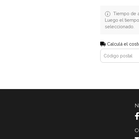
Tiempo de a
Luego el tiemp
seleccionado.
Calculá el cost
N
C