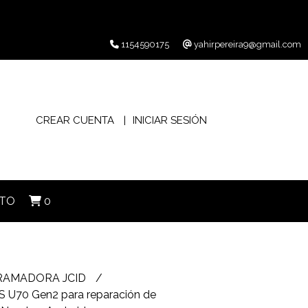
1154590175
yahirpereira9@gmail.com
CREAR CUENTA
INICIAR SESIÓN
TO
0
RAMADORA JCID
 U70 Gen2 para reparación de