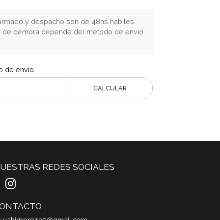
rmado y despacho son de 48hs habiles.
o de demora depende del metodo de envio
o de envío
CALCULAR
UESTRAS REDES SOCIALES
ONTACTO
yahirpereira9@gmail.com