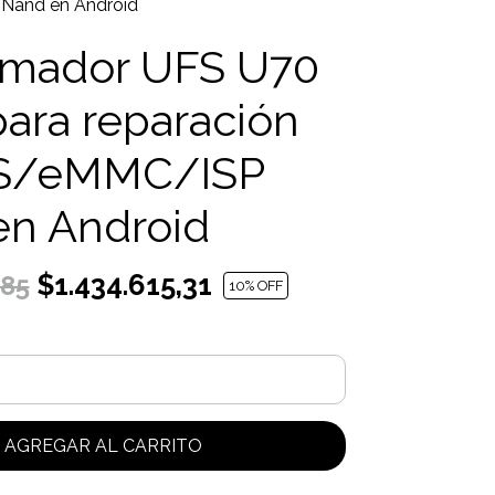
and en Android
amador UFS U70
ara reparación
S/eMMC/ISP
en Android
$1.434.615,31
,85
10
% OFF
AGREGAR AL CARRITO