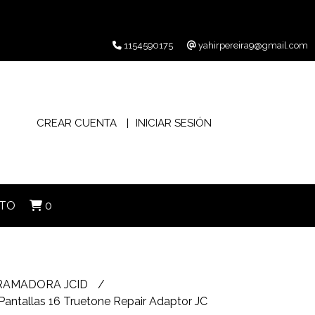
1154590175
yahirpereira9@gmail.com
CREAR CUENTA
INICIAR SESIÓN
TO
0
RAMADORA JCID
ntallas 16 Truetone Repair Adaptor JC