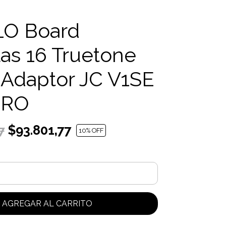
O Board
las 16 Truetone
 Adaptor JC V1SE
PRO
$93.801,77
7
10
% OFF
AGREGAR AL CARRITO