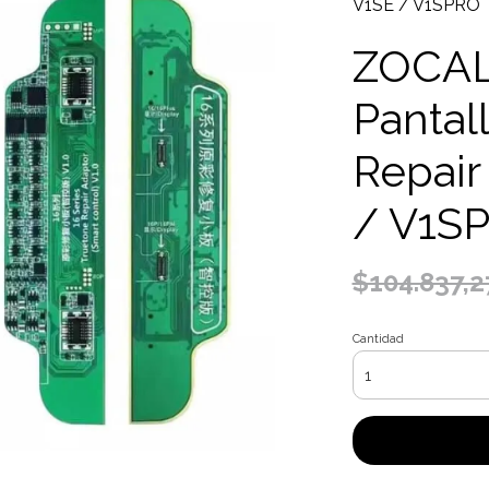
V1SE / V1SPRO
ZOCAL
Pantal
Repair
/ V1S
$104.837,2
Cantidad