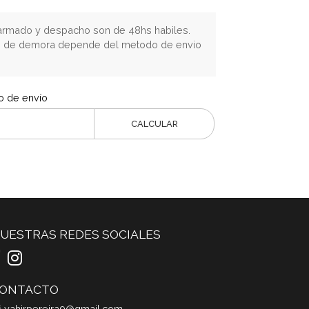
rmado y despacho son de 48hs habiles.
o de demora depende del metodo de envio
o de envío
CALCULAR
UESTRAS REDES SOCIALES
ONTACTO
yahirpereira9@gmail.com