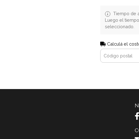
Tiempo de a
Luego el tiemp
seleccionado.
Calculá el cost
N
C