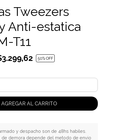
as Tweezers
 Anti-estatica
M-T11
3.299,62
50
% OFF
AGREGAR AL CARRITO
rmado y despacho son de 48hs habiles.
o de demora depende del metodo de envio