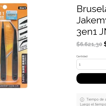
Brusel
Jakemy
3en1 J
$
$6.621,30
Cantidad
Tiempo de a
Luego el tiemp