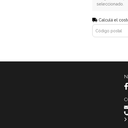
seleccionado.
Calculá el cost
N
C