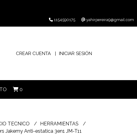
1154590175
yahirpereira9@gmail.com
CREAR CUENTA
INICIAR SESIÓN
TO
0
CIO TECNICO
HERRAMIENTAS
s Jakemy Anti-estatica 3en1 JM-T11