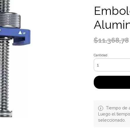
Embol
Alumin
$11.368,78
Cantidad
Tiempo de a
Luego el tiemp
seleccionado.