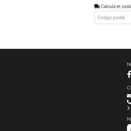
Calculá el cost
N
C
N