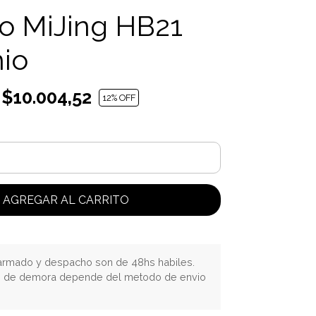
o MiJing HB21
io
$10.004,52
12
% OFF
AGREGAR AL CARRITO
rmado y despacho son de 48hs habiles.
o de demora depende del metodo de envio