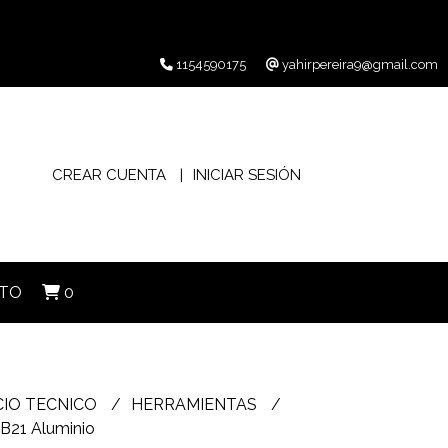
1154590175
yahirpereira9@gmail.com
CREAR CUENTA
INICIAR SESIÓN
TO
0
CIO TECNICO
HERRAMIENTAS
B21 Aluminio