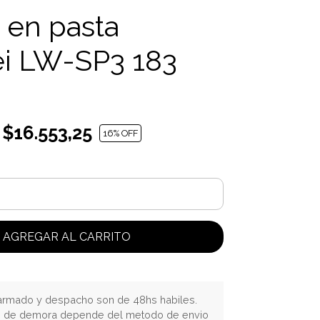
 en pasta
i LW-SP3 183
$16.553,25
16
% OFF
AGREGAR AL CARRITO
rmado y despacho son de 48hs habiles.
o de demora depende del metodo de envio