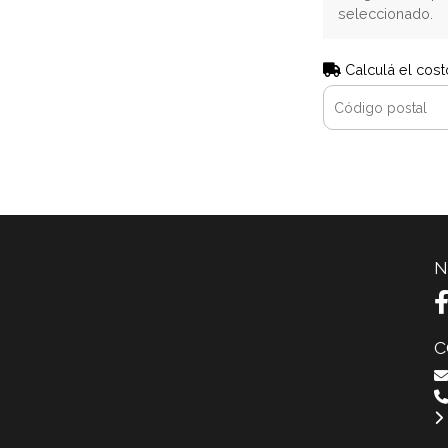
seleccionado.
Calculá el cost
N
C