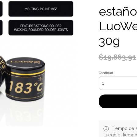
estaño
LuoWe
30g
$19.863,91
Cantidad
Tiempo de a
Luego el tiemp