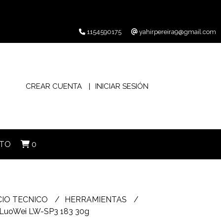
1154590175
yahirpereira9@gmail.com
CREAR CUENTA
INICIAR SESIÓN
TO
0
CIO TECNICO
HERRAMIENTAS
 LuoWei LW-SP3 183 30g