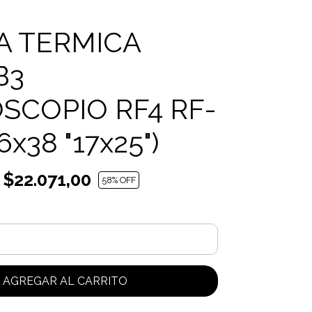
A TERMICA
B3
SCOPIO RF4 RF-
6x38 "17x25")
$22.071,00
58
% OFF
AGREGAR AL CARRITO