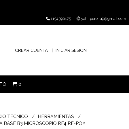
1154590175
yahirpereira9@gmail.com
CREAR CUENTA
INICIAR SESIÓN
TO
0
CIO TECNICO
HERRAMIENTAS
 BASE B3 MICROSCOPIO RF4 RF-PO2