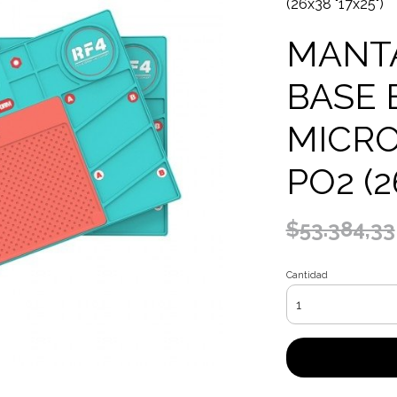
(26x38 "17x25")
MANT
BASE 
MICRO
PO2 (2
$53.384,33
Cantidad