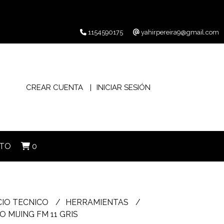
1154590175
yahirpereira9@gmail.com
CREAR CUENTA
INICIAR SESIÓN
TO
0
CIO TECNICO
HERRAMIENTAS
 MIJING FM 11 GRIS