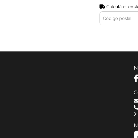
Calculá el cost
N
C
N