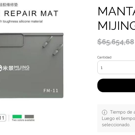
MANT
MIJING
$65.654,68
Cantidad
Tiempo de a
Luego el tiemp
seleccionado.