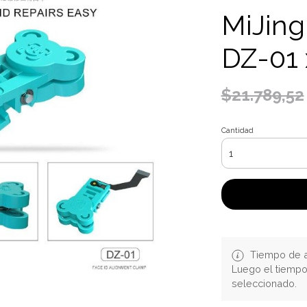
MiJing
DZ-01 
$21.789,52
Cantidad
Tiempo de a
Luego el tiemp
seleccionado.