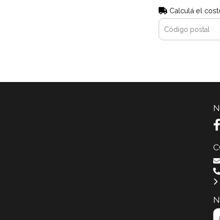
Calculá el cost
N
C
N