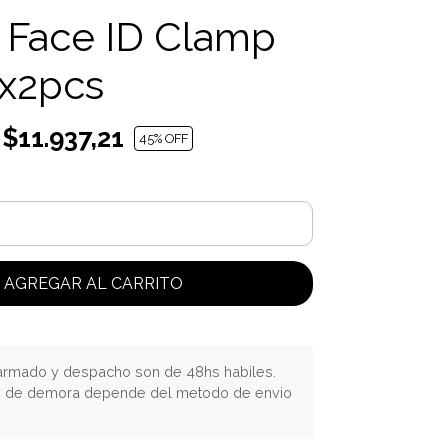
 Face ID Clamp
x2pcs
$11.937,21
45
% OFF
AGREGAR AL CARRITO
rmado y despacho son de 48hs habiles.
o de demora depende del metodo de envio