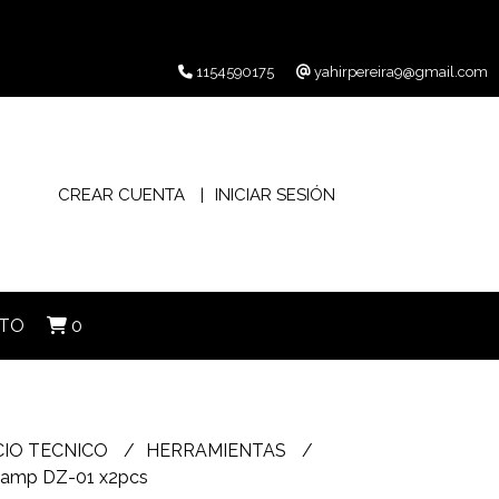
1154590175
yahirpereira9@gmail.com
CREAR CUENTA
INICIAR SESIÓN
TO
0
CIO TECNICO
HERRAMIENTAS
Clamp DZ-01 x2pcs