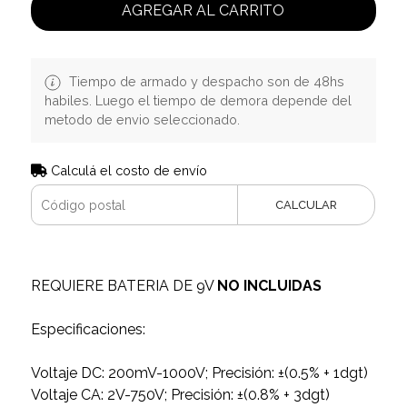
AGREGAR AL CARRITO
Tiempo de armado y despacho son de 48hs
habiles. Luego el tiempo de demora depende del
metodo de envio seleccionado.
Calculá el costo de envío
CALCULAR
REQUIERE BATERIA DE 9V
NO INCLUIDAS
Especificaciones:
Voltaje DC: 200mV-1000V; Precisión: ±(0.5% + 1dgt)
Voltaje CA: 2V-750V; Precisión: ±(0.8% + 3dgt)