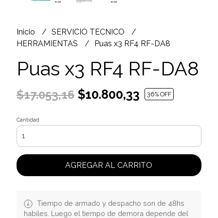
Inicio
SERVICIO TECNICO
HERRAMIENTAS
Puas x3 RF4 RF-DA8
Puas x3 RF4 RF-DA8
$10.800,33
$17.053,16
36
% OFF
Cantidad
AGREGAR AL CARRITO
Tiempo de armado y despacho son de 48hs
habiles. Luego el tiempo de demora depende del