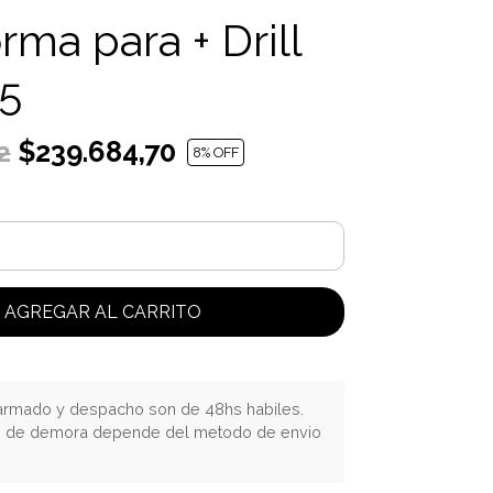
rma para + Drill
5
$239.684,70
2
8
% OFF
AGREGAR AL CARRITO
rmado y despacho son de 48hs habiles.
o de demora depende del metodo de envio