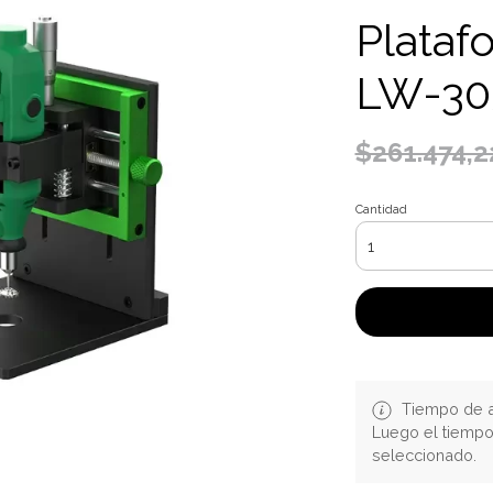
Platafo
LW-30
$261.474,2
Cantidad
Tiempo de a
Luego el tiemp
seleccionado.