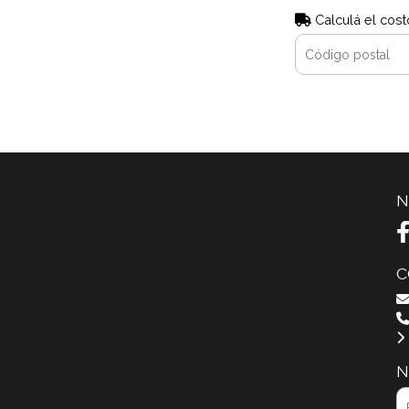
Calculá el cost
N
C
N