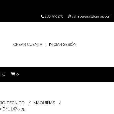
1154590175
yahirpereira9@gmail.com
CREAR CUENTA
INICIAR SESIÓN
TO
0
CIO TECNICO
MAQUINAS
+ Drill LW-305